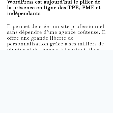
WordPress est aujourd’hui le pilier de
la présence en ligne des TPE, PME et
indépendants
.
Il permet de créer un site professionnel
sans dépendre d’une agence coûteuse. Il
offre une grande liberté de
personnalisation grâce à ses milliers de
plugins et de thèmes. Et surtout, il est
parfaitement compatible avec les outils
SEO comme Yoast, Rank Math ou
SEOPress.
Bref, WordPress est un allié très
puissant à condition de s’en servir
intelligemment.
Mon rôle en tant